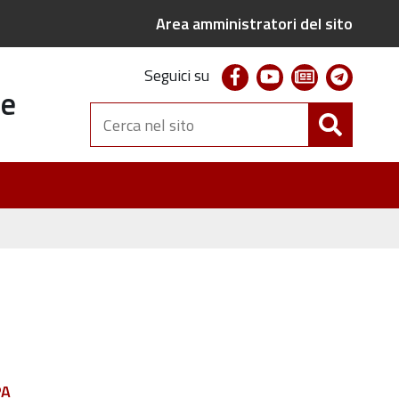
Area amministratori del sito
facebook
youtube
newsletter
telegr
Seguici su
te
Cerca
nel
sito
PA