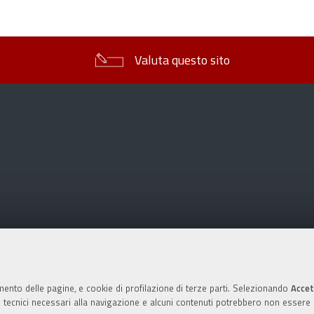
sul
documento
Valuta questo sito
mento delle pagine, e cookie di profilazione di terze parti. Selezionando
Accet
ie tecnici necessari alla navigazione e alcuni contenuti potrebbero non essere