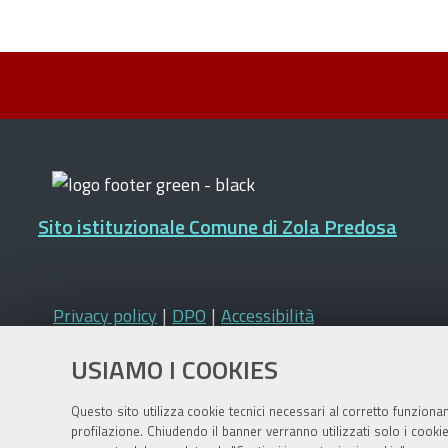
Sito istituzionale Comune di Zola Predosa
Privacy policy
|
DPO
|
Accessibilità
USIAMO I COOKIES
Questo sito utilizza cookie tecnici necessari al corretto funziona
profilazione. Chiudendo il banner verranno utilizzati solo i cook