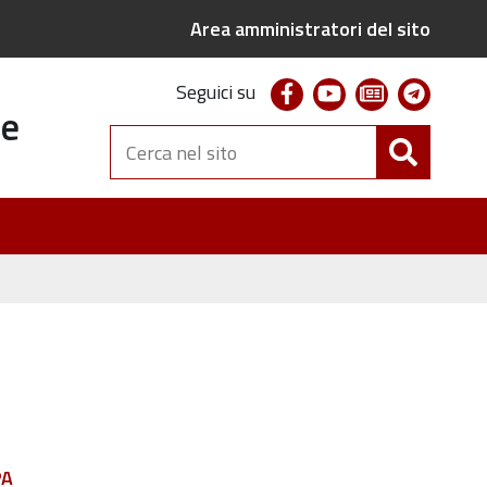
Area amministratori del sito
facebook
youtube
newsletter
telegr
Seguici su
te
Cerca
nel
sito
PA