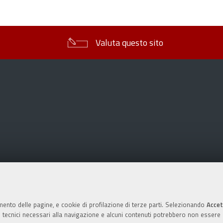
sul
documento
Valuta questo sito
mento delle pagine, e cookie di profilazione di terze parti. Selezionando
Accet
ie tecnici necessari alla navigazione e alcuni contenuti potrebbero non essere