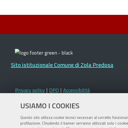
Sito istituzionale Comune di Zola Predosa
Privacy policy
|
DPO
|
Accessibilità
USIAMO I COOKIES
Questo sito utilizza cookie tecnici necessari al corretto funziona
profilazione. Chiudendo il banner verranno utilizzati solo i cook