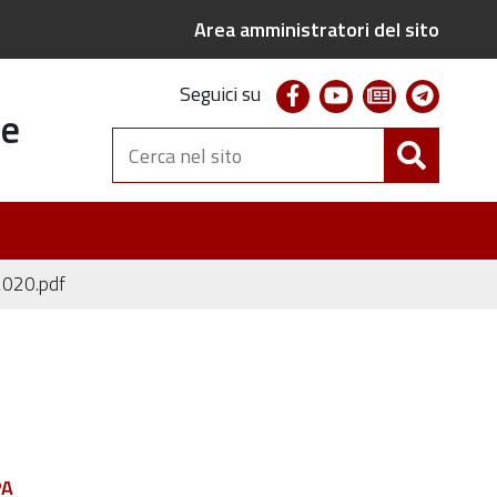
Area amministratori del sito
facebook
youtube
newsletter
telegr
Seguici su
te
Cerca
nel
sito
_2020.pdf
PA