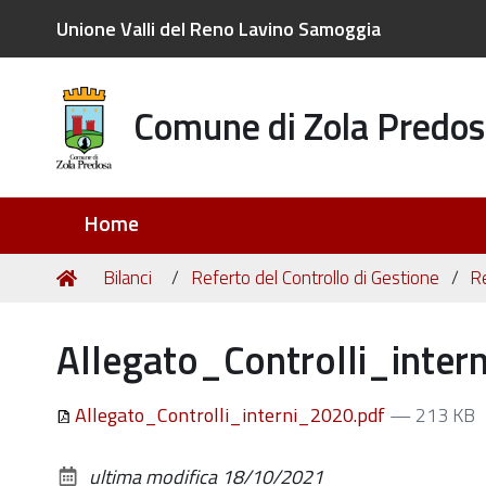
Unione Valli del Reno Lavino Samoggia
Comune di Zola Predos
Sezioni
Home
Tu
Home
Bilanci
Referto del Controllo di Gestione
Re
sei
qui:
Allegato_Controlli_inter
Allegato_Controlli_interni_2020.pdf
— 213 KB
ultima modifica
18/10/2021