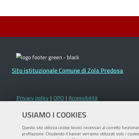
Sito istituzionale Comune di Zola Predosa
Privacy policy
|
DPO
|
Accessibilità
USIAMO I COOKIES
Questo sito utilizza cookie tecnici necessari al corretto funziona
profilazione. Chiudendo il banner verranno utilizzati solo i cook