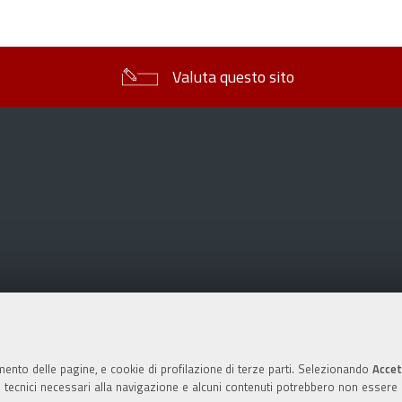
sul
documento
Valuta questo sito
mento delle pagine, e cookie di profilazione di terze parti. Selezionando
Accet
ie tecnici necessari alla navigazione e alcuni contenuti potrebbero non essere