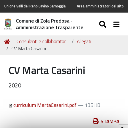
Unione Valli del Reno Lavino Samoggia
Area amministratori del sito
Comune di Zola Predosa -
SEARC
Togg
Amministrazione Trasparente
Tu
Home
Consulenti e collaboratori
Allegati
sei
CV Marta Casarini
qui:
CV Marta Casarini
2020
curriculum MartaCasarini.pdf
— 135 KB
Azioni
STAMPA