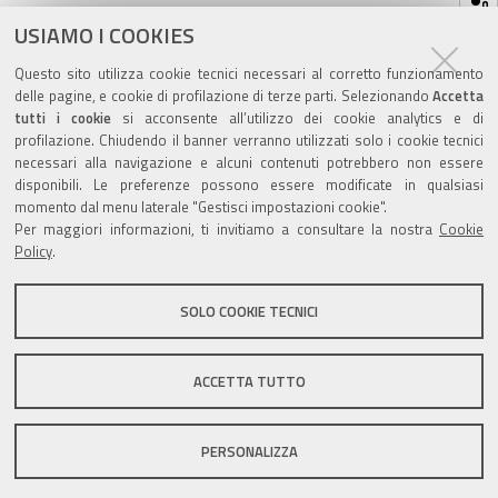
sul
ultima modifica
22/06/2020
documento
USIAMO I COOKIES
Questo sito utilizza cookie tecnici necessari al corretto funzionamento
delle pagine, e cookie di profilazione di terze parti. Selezionando
Accetta
tutti i cookie
si acconsente all’utilizzo dei cookie analytics e di
profilazione. Chiudendo il banner verranno utilizzati solo i cookie tecnici
Valuta questo sito
necessari alla navigazione e alcuni contenuti potrebbero non essere
disponibili. Le preferenze possono essere modificate in qualsiasi
momento dal menu laterale "Gestisci impostazioni cookie".
Per maggiori informazioni, ti invitiamo a consultare la nostra
Cookie
Policy
.
SOLO COOKIE TECNICI
Sito istituzionale Comune di Zola Predosa
ACCETTA TUTTO
Privacy policy
|
DPO
|
Accessibilità
PERSONALIZZA