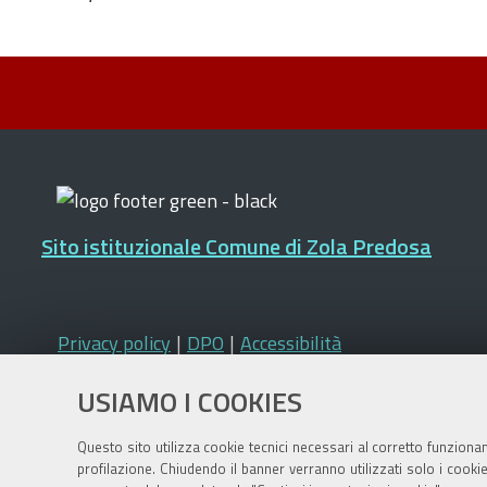
Sito istituzionale Comune di Zola Predosa
Privacy policy
|
DPO
|
Accessibilità
USIAMO I COOKIES
Questo sito utilizza cookie tecnici necessari al corretto funziona
profilazione. Chiudendo il banner verranno utilizzati solo i cook