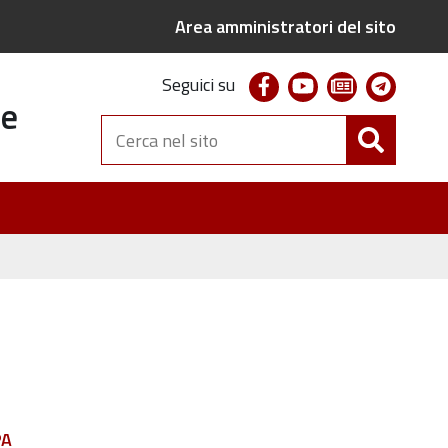
Area amministratori del sito
facebook
youtube
newsletter
telegr
Seguici su
te
Cerca
nel
sito
PA