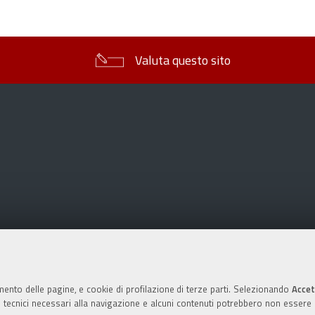
sul
documento
Valuta questo sito
mento delle pagine, e cookie di profilazione di terze parti. Selezionando
Accet
ie tecnici necessari alla navigazione e alcuni contenuti potrebbero non essere