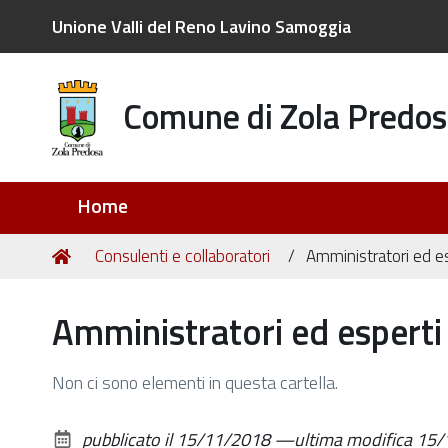
Unione Valli del Reno Lavino Samoggia
Comune di Zola Predos
Sezioni
Home
Tu
Home
Consulenti e collaboratori
Amministratori ed es
sei
qui:
Amministratori ed esperti 
Non ci sono elementi in questa cartella.
pubblicato il
15/11/2018
—
ultima modifica
15/