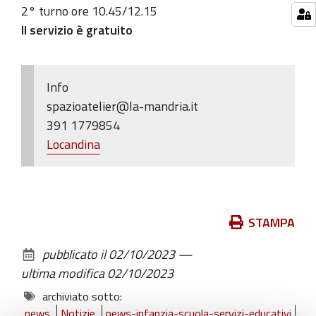
2° turno ore 10.45/12.15
Il servizio è gratuito
Info
spazioatelier@la-mandria.it
391 1779854
Locandina
Azioni
STAMPA
sul
pubblicato il
02/10/2023
—
documento
ultima modifica
02/10/2023
archiviato sotto:
news
Notizie
news-infanzia-scuola-servizi-educativi