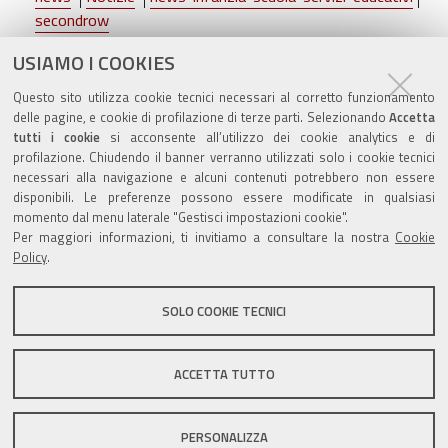
secondrow
USIAMO I COOKIES
Att
Questo sito utilizza cookie tecnici necessari al corretto funzionamento
Condividi
Twitte
delle pagine, e cookie di profilazione di terze parti. Selezionando
Accetta
cond
tutti i cookie
si acconsente all’utilizzo dei cookie analytics e di
profilazione. Chiudendo il banner verranno utilizzati solo i cookie tecnici
necessari alla navigazione e alcuni contenuti potrebbero non essere
disponibili. Le preferenze possono essere modificate in qualsiasi
momento dal menu laterale "Gestisci impostazioni cookie".
Valuta questo sito
Per maggiori informazioni, ti invitiamo a consultare la nostra
Cookie
Policy
.
SOLO COOKIE TECNICI
Sito istituzionale Comune di Zola Predosa
ACCETTA TUTTO
PERSONALIZZA