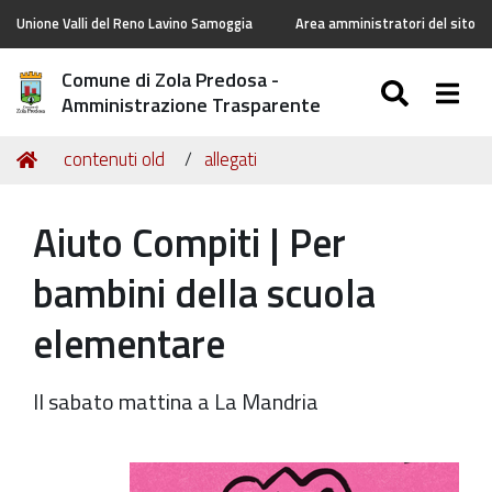
Unione Valli del Reno Lavino Samoggia
Area amministratori del sito
Comune di Zola Predosa -
SEARC
Togg
Amministrazione Trasparente
Tu
Home
contenuti old
allegati
sei
qui:
Aiuto Compiti | Per
bambini della scuola
elementare
Il sabato mattina a La Mandria