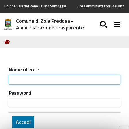
Unione Valli del Reno Lavino Samoggia
Area amministratori del sito
Comune di Zola Predosa -
SEARC
Togg
Amministrazione Trasparente
Tu
Home
sei
qui:
Nome utente
Password