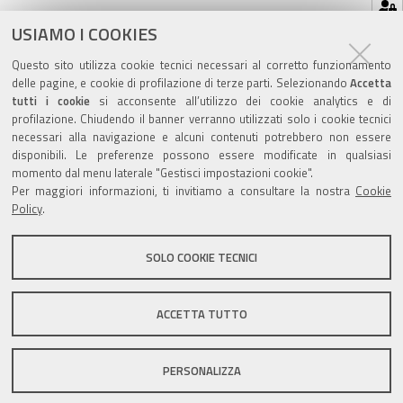
Hai dimenticato la tua password?
USIAMO I COOKIES
Se hai dimenticato la tua password,
possiamo
Questo sito utilizza cookie tecnici necessari al corretto funzionamento
spedirtene una nuova
.
delle pagine, e cookie di profilazione di terze parti. Selezionando
Accetta
tutti i cookie
si acconsente all’utilizzo dei cookie analytics e di
profilazione. Chiudendo il banner verranno utilizzati solo i cookie tecnici
necessari alla navigazione e alcuni contenuti potrebbero non essere
disponibili. Le preferenze possono essere modificate in qualsiasi
momento dal menu laterale "Gestisci impostazioni cookie".
Valuta questo sito
Per maggiori informazioni, ti invitiamo a consultare la nostra
Cookie
Policy
.
SOLO COOKIE TECNICI
Sito istituzionale Comune di Zola Predosa
ACCETTA TUTTO
PERSONALIZZA
Privacy policy
|
DPO
|
Accessibilità