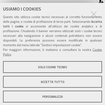
Hai dimenticato la tua password?
USIAMO I COOKIES
Se hai dimenticato la tua password,
possiamo
Questo sito utilizza cookie tecnici necessari al corretto funzionamento
spedirtene una nuova
.
delle pagine, e cookie di profilazione di terze parti. Selezionando
Accetta
tutti i cookie
si acconsente all’utilizzo dei cookie analytics e di
profilazione. Chiudendo il banner verranno utilizzati solo i cookie tecnici
necessari alla navigazione e alcuni contenuti potrebbero non essere
disponibili. Le preferenze possono essere modificate in qualsiasi
momento dal menu laterale "Gestisci impostazioni cookie".
Valuta questo sito
Per maggiori informazioni, ti invitiamo a consultare la nostra
Cookie
Policy
.
SOLO COOKIE TECNICI
Sito istituzionale Comune di Zola Predosa
ACCETTA TUTTO
PERSONALIZZA
Privacy policy
|
DPO
|
Accessibilità