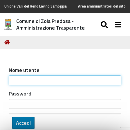
Unione Valli del Reno Lavino Samoggia
Area amministratori del sito
Comune di Zola Predosa -
SEARC
Togg
Amministrazione Trasparente
Tu
Home
sei
qui:
Nome utente
Password