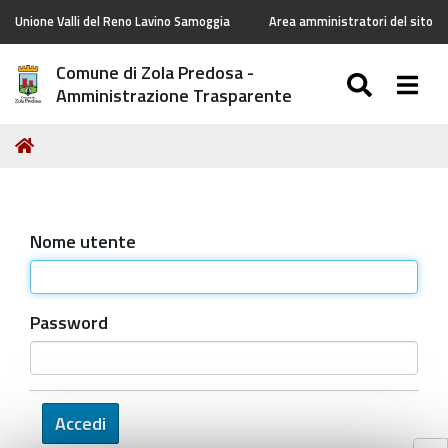
Unione Valli del Reno Lavino Samoggia
Area amministratori del sito
Comune di Zola Predosa -
SEARC
Togg
Amministrazione Trasparente
Tu
Home
sei
qui:
Nome utente
Password