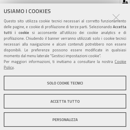
Hai dimenticato la tua password?
USIAMO I COOKIES
Se hai dimenticato la tua password,
possiamo
Questo sito utilizza cookie tecnici necessari al corretto funzionamento
spedirtene una nuova
.
delle pagine, e cookie di profilazione di terze parti. Selezionando
Accetta
tutti i cookie
si acconsente all’utilizzo dei cookie analytics e di
profilazione. Chiudendo il banner verranno utilizzati solo i cookie tecnici
necessari alla navigazione e alcuni contenuti potrebbero non essere
disponibili. Le preferenze possono essere modificate in qualsiasi
momento dal menu laterale "Gestisci impostazioni cookie".
Valuta questo sito
Per maggiori informazioni, ti invitiamo a consultare la nostra
Cookie
Policy
.
SOLO COOKIE TECNICI
Sito istituzionale Comune di Zola Predosa
ACCETTA TUTTO
PERSONALIZZA
Privacy policy
|
DPO
|
Accessibilità