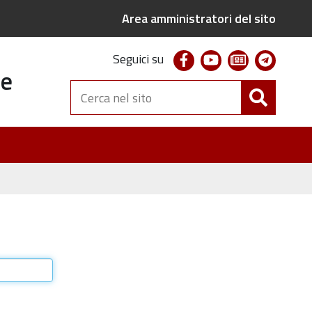
Area amministratori del sito
facebook
youtube
newsletter
telegr
Seguici su
te
Cerca
nel
sito