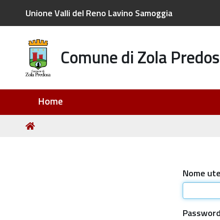
Unione Valli del Reno Lavino Samoggia
Comune di Zola Predos
Sezioni
Home
Tu
Home
sei
qui:
Nome ut
Passwor