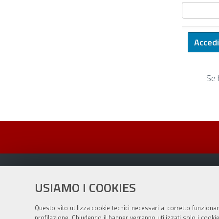
Se 
USIAMO I COOKIES
Sito istituzionale Comune di Zola Predosa
Questo sito utilizza cookie tecnici necessari al corretto funziona
profilazione. Chiudendo il banner verranno utilizzati solo i cook