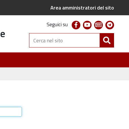
Area amministratori del sito
facebook
youtube
newsletter
telegr
Seguici su
te
Cerca
nel
sito