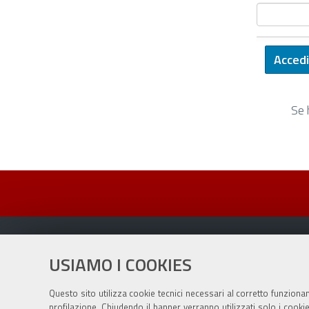
Se 
USIAMO I COOKIES
Sito istituzionale Comune di Zola Predosa
Questo sito utilizza cookie tecnici necessari al corretto funziona
profilazione. Chiudendo il banner verranno utilizzati solo i cook