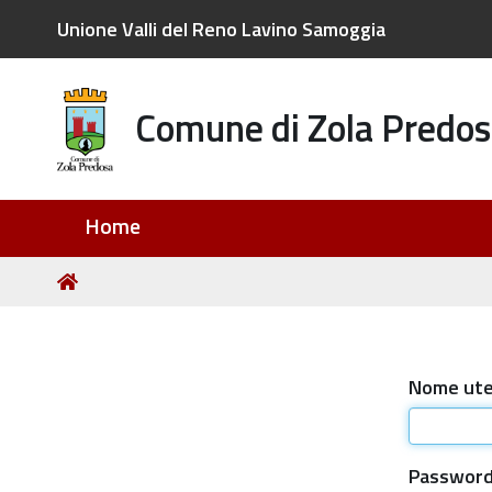
Unione Valli del Reno Lavino Samoggia
Comune di Zola Predos
Sezioni
Home
Tu
Home
sei
qui:
Nome ut
Passwor