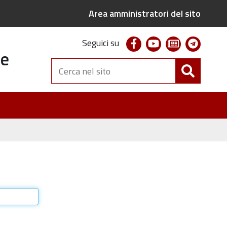
Area amministratori del sito
facebook
youtube
newsletter
telegr
Seguici su
te
Cerca
nel
sito