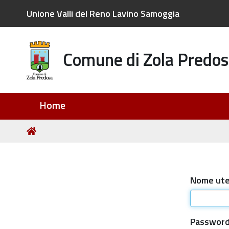
Unione Valli del Reno Lavino Samoggia
Comune di Zola Predos
Sezioni
Home
Tu
Home
sei
qui:
Nome ut
Passwor