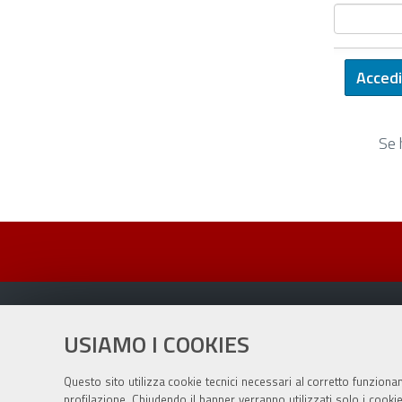
Se 
USIAMO I COOKIES
Sito istituzionale Comune di Zola Predosa
Questo sito utilizza cookie tecnici necessari al corretto funziona
profilazione. Chiudendo il banner verranno utilizzati solo i cook