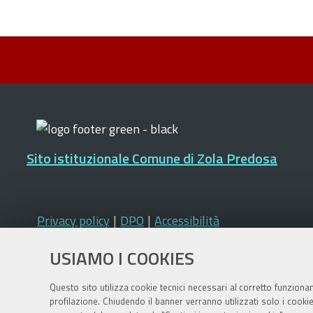
Sito istituzionale Comune di Zola Predosa
Privacy policy
|
DPO
|
Accessibilità
USIAMO I COOKIES
Questo sito utilizza cookie tecnici necessari al corretto funziona
profilazione. Chiudendo il banner verranno utilizzati solo i cook