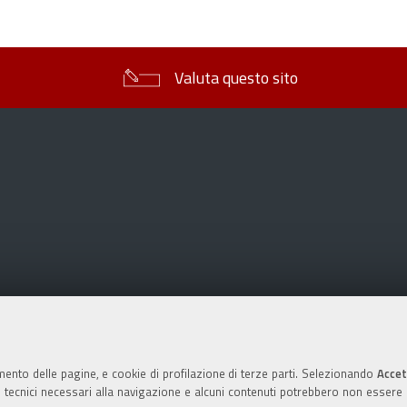
sul
documento
Valuta questo sito
mento delle pagine, e cookie di profilazione di terze parti. Selezionando
Accet
ie tecnici necessari alla navigazione e alcuni contenuti potrebbero non essere