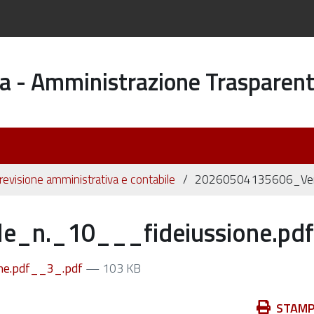
a - Amministrazione Trasparen
 revisione amministrativa e contabile
20260504135606_Verb
e_n._10___fideiussione.pd
ne.pdf__3_.pdf
— 103 KB
Azioni
STAM