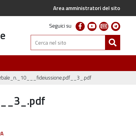
Area amministratori del sito
facebook
youtube
newsletter
telegr
Seguici su
te
Cerca
nel
sito
ale_n._10___fideiussione.pdf__3_.pdf
f__3_.pdf
PA