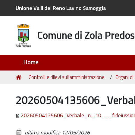
Unione Valli del Reno Lavino Samoggia
Comune di Zola Predos
Sezioni
Home
Tu
Home
Controlli e rilievi sull'amministrazione
Organi di
sei
qui:
20260504135606_Verbal
20260504135606_Verbale_n._10___fideiussio
ultima modifica
12/05/2026