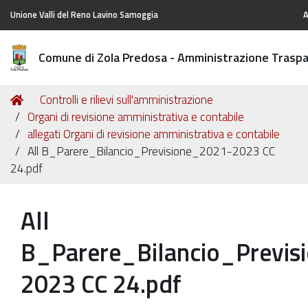
Unione Valli del Reno Lavino Samoggia
A
Comune di Zola Predosa - Amministrazione Trasp
Tu
Home
Controlli e rilievi sull'amministrazione
sei
Organi di revisione amministrativa e contabile
qui:
allegati Organi di revisione amministrativa e contabile
All B_Parere_Bilancio_Previsione_2021-2023 CC
24.pdf
All
B_Parere_Bilancio_Previs
2023 CC 24.pdf