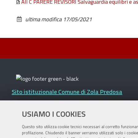
All C PARERE REVISORI Salvaguardia equilibri e
ultima modifica
17/05/2021
Sito istituzionale Comune di Zola Predosa
USIAMO I COOKIES
Privacy policy
|
DPO
|
Accessibilità
Questo sito utilizza cookie tecnici necessari al corretto funziona
profilazione. Chiudendo il banner verranno utilizzati solo i cook