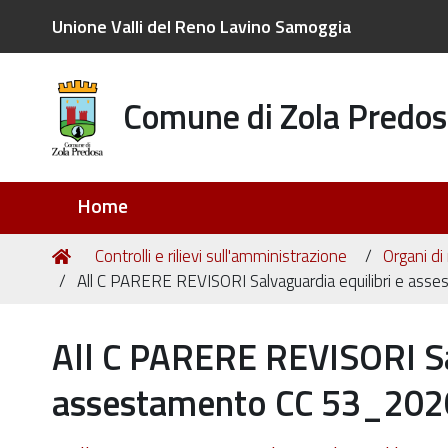
Unione Valli del Reno Lavino Samoggia
Comune di Zola Predos
Sezioni
Home
Tu
Home
Controlli e rilievi sull'amministrazione
Organi di
sei
All C PARERE REVISORI Salvaguardia equilibri e as
qui:
All C PARERE REVISORI Sal
assestamento CC 53_202