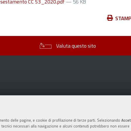
 assestamento CC 53_2020.pdf
— 56 KB
Azioni
STAM
sul
documento
Valuta questo sito
mento delle pagine, e cookie di profilazione di terze parti. Selezionando
Accet
ie tecnici necessari alla navigazione e alcuni contenuti potrebbero non essere