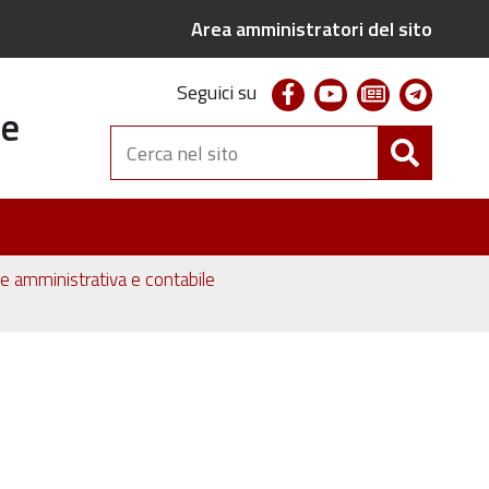
Area amministratori del sito
facebook
youtube
newsletter
telegr
Seguici su
te
Cerca
nel
sito
one amministrativa e contabile