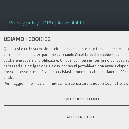
Privacy policy
|
DPO
|
Accessibilità
USIAMO I COOKIES
Questo sito utilizza cookie tecnici necessari al corretto funzionamento dell
di profilazione di terze parti. Selezionando
Accetta tutti i cookie
si acconsen
cookie analytics e di profilazione. Chiudendo il banner verranno utilizzati so
necessari alla navigazione e alcuni contenuti potrebbero non essere disponib
possono essere modificate in qualsiasi momento dal menu laterale "Gest
cookie".
Per maggiori informazioni, ti invitiamo a consultare la nostra
Cookie Policy
.
SOLO COOKIE TECNICI
ACCETTA TUTTO