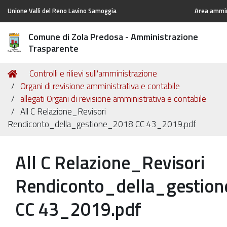
Unione Valli del Reno Lavino Samoggia
Area ammin
Comune di Zola Predosa - Amministrazione
Trasparente
Tu
Home
Controlli e rilievi sull'amministrazione
sei
Organi di revisione amministrativa e contabile
qui:
allegati Organi di revisione amministrativa e contabile
All C Relazione_Revisori
Rendiconto_della_gestione_2018 CC 43_2019.pdf
All C Relazione_Revisori
Rendiconto_della_gestio
CC 43_2019.pdf