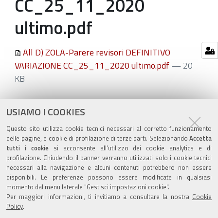
CC_25_11_2020
ultimo.pdf
All D) ZOLA-Parere revisori DEFINITIVO
VARIAZIONE CC_25_11_2020 ultimo.pdf
— 20
KB
Azioni
STAMPA
USIAMO I COOKIES
sul
ultima modifica
17/05/2021
Questo sito utilizza cookie tecnici necessari al corretto funzionamento
documento
delle pagine, e cookie di profilazione di terze parti. Selezionando
Accetta
tutti i cookie
si acconsente all’utilizzo dei cookie analytics e di
profilazione. Chiudendo il banner verranno utilizzati solo i cookie tecnici
necessari alla navigazione e alcuni contenuti potrebbero non essere
disponibili. Le preferenze possono essere modificate in qualsiasi
momento dal menu laterale "Gestisci impostazioni cookie".
Valuta questo sito
Per maggiori informazioni, ti invitiamo a consultare la nostra
Cookie
Policy
.