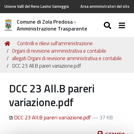
Unione Valli del Reno Lavino Samoggia
Area amministratori del sito
Comune di Zola Predosa -
SEARC
Togg
Amministrazione Trasparente
Tu
Home
Controlli e rilievi sull'amministrazione
sei
Organi di revisione amministrativa e contabile
qui:
allegati Organi di revisione amministrativa e contabile
DCC 23 All.B pareri variazione.pdf
DCC 23 All.B pareri
variazione.pdf
DCC 23 All.B pareri variazione.pdf
— 37 KB