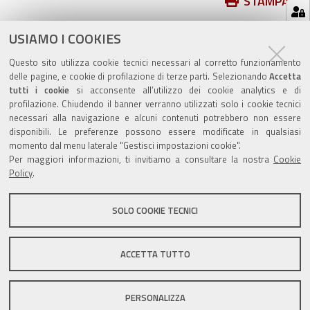
Azioni
STAMPA
sul
ultima modifica
17/05/2021
documento
USIAMO I COOKIES
Questo sito utilizza cookie tecnici necessari al corretto funzionamento
delle pagine, e cookie di profilazione di terze parti. Selezionando
Accetta
tutti i cookie
si acconsente all’utilizzo dei cookie analytics e di
profilazione. Chiudendo il banner verranno utilizzati solo i cookie tecnici
Valuta questo sito
necessari alla navigazione e alcuni contenuti potrebbero non essere
disponibili. Le preferenze possono essere modificate in qualsiasi
momento dal menu laterale "Gestisci impostazioni cookie".
Per maggiori informazioni, ti invitiamo a consultare la nostra
Cookie
Policy
.
SOLO COOKIE TECNICI
Sito istituzionale Comune di Zola Predosa
ACCETTA TUTTO
Privacy policy
|
DPO
|
Accessibilità
PERSONALIZZA