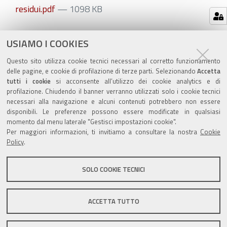
residui.pdf
— 1098 KB
Azioni
STAMPA
USIAMO I COOKIES
sul
ultima modifica
03/04/2023
Questo sito utilizza cookie tecnici necessari al corretto funzionamento
documento
delle pagine, e cookie di profilazione di terze parti. Selezionando
Accetta
tutti i cookie
si acconsente all’utilizzo dei cookie analytics e di
profilazione. Chiudendo il banner verranno utilizzati solo i cookie tecnici
necessari alla navigazione e alcuni contenuti potrebbero non essere
disponibili. Le preferenze possono essere modificate in qualsiasi
momento dal menu laterale "Gestisci impostazioni cookie".
Valuta questo sito
Per maggiori informazioni, ti invitiamo a consultare la nostra
Cookie
Policy
.
SOLO COOKIE TECNICI
Sito istituzionale Comune di Zola Predosa
ACCETTA TUTTO