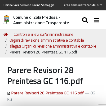
Unione Valli del Reno Lavino Samoggia
Area amministratori del sito
Comune di Zola Predosa -
SEARC
Togg
Amministrazione Trasparente
Tu
Home
Controlli e rilievi sull'amministrazione
sei
Organi di revisione amministrativa e contabile
qui:
allegati Organi di revisione amministrativa e contabile
Parere Revisori 28 Preintesa GC 116.pdf
Parere Revisori 28
Preintesa GC 116.pdf
Parere Revisori 28 Preintesa GC 116.pdf
— 86
KB