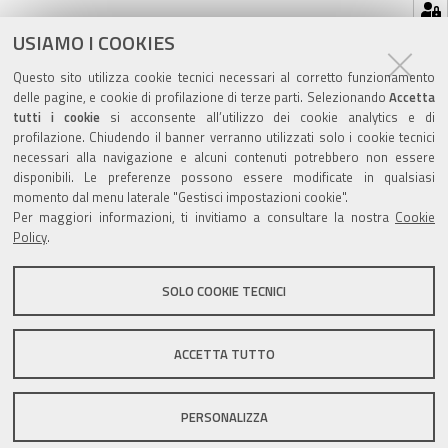
Azioni
STAMPA
USIAMO I COOKIES
sul
ultima modifica
10/02/2023
Questo sito utilizza cookie tecnici necessari al corretto funzionamento
documento
delle pagine, e cookie di profilazione di terze parti. Selezionando
Accetta
tutti i cookie
si acconsente all’utilizzo dei cookie analytics e di
profilazione. Chiudendo il banner verranno utilizzati solo i cookie tecnici
necessari alla navigazione e alcuni contenuti potrebbero non essere
disponibili. Le preferenze possono essere modificate in qualsiasi
Valuta questo sito
momento dal menu laterale "Gestisci impostazioni cookie".
Per maggiori informazioni, ti invitiamo a consultare la nostra
Cookie
Policy
.
SOLO COOKIE TECNICI
Sito istituzionale Comune di Zola Predosa
ACCETTA TUTTO
PERSONALIZZA
Privacy policy
|
DPO
|
Accessibilità