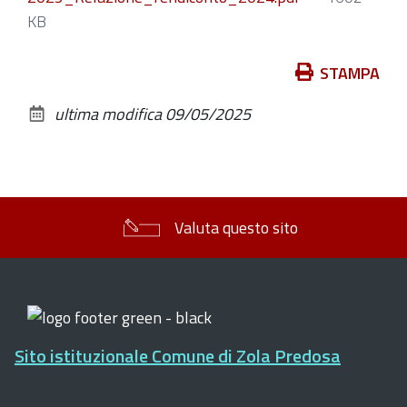
KB
Azioni
STAMPA
sul
ultima modifica
09/05/2025
documento
Valuta questo sito
Sito istituzionale Comune di Zola Predosa