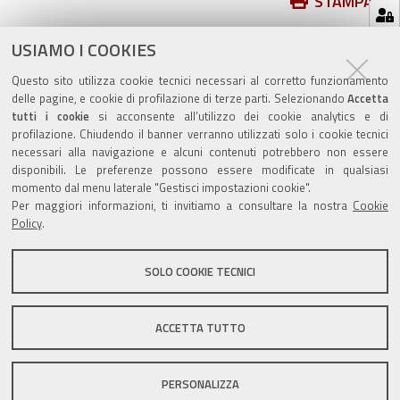
Azioni
STAMPA
sul
ultima modifica
03/03/2022
documento
USIAMO I COOKIES
Questo sito utilizza cookie tecnici necessari al corretto funzionamento
delle pagine, e cookie di profilazione di terze parti. Selezionando
Accetta
tutti i cookie
si acconsente all’utilizzo dei cookie analytics e di
profilazione. Chiudendo il banner verranno utilizzati solo i cookie tecnici
Valuta questo sito
necessari alla navigazione e alcuni contenuti potrebbero non essere
disponibili. Le preferenze possono essere modificate in qualsiasi
momento dal menu laterale "Gestisci impostazioni cookie".
Per maggiori informazioni, ti invitiamo a consultare la nostra
Cookie
Policy
.
SOLO COOKIE TECNICI
Sito istituzionale Comune di Zola Predosa
ACCETTA TUTTO
Privacy policy
|
DPO
|
Accessibilità
PERSONALIZZA