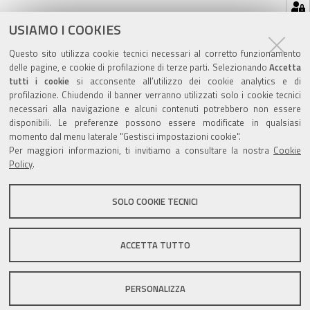
Azioni
STAMPA
USIAMO I COOKIES
sul
ultima modifica
09/05/2025
Questo sito utilizza cookie tecnici necessari al corretto funzionamento
documento
delle pagine, e cookie di profilazione di terze parti. Selezionando
Accetta
tutti i cookie
si acconsente all’utilizzo dei cookie analytics e di
profilazione. Chiudendo il banner verranno utilizzati solo i cookie tecnici
necessari alla navigazione e alcuni contenuti potrebbero non essere
disponibili. Le preferenze possono essere modificate in qualsiasi
Valuta questo sito
momento dal menu laterale "Gestisci impostazioni cookie".
Per maggiori informazioni, ti invitiamo a consultare la nostra
Cookie
Policy
.
SOLO COOKIE TECNICI
Sito istituzionale Comune di Zola Predosa
ACCETTA TUTTO
PERSONALIZZA
Privacy policy
|
DPO
|
Accessibilità