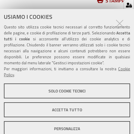
Azioni
STAMPA
sul
ultima modifica
07/03/2025
documento
USIAMO I COOKIES
Questo sito utilizza cookie tecnici necessari al corretto funzionamento
delle pagine, e cookie di profilazione di terze parti. Selezionando
Accetta
tutti i cookie
si acconsente all’utilizzo dei cookie analytics e di
profilazione. Chiudendo il banner verranno utilizzati solo i cookie tecnici
Valuta questo sito
necessari alla navigazione e alcuni contenuti potrebbero non essere
disponibili. Le preferenze possono essere modificate in qualsiasi
momento dal menu laterale "Gestisci impostazioni cookie".
Per maggiori informazioni, ti invitiamo a consultare la nostra
Cookie
Policy
.
SOLO COOKIE TECNICI
Sito istituzionale Comune di Zola Predosa
ACCETTA TUTTO
Privacy policy
|
DPO
|
Accessibilità
PERSONALIZZA