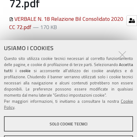
72.pdf
VERBALE N. 18 Relazione Bil Consolidato 2020
CC 72.pdf
— 170 KB
Azioni
STAMPA
USIAMO I COOKIES
sul
ultima modifica
19/10/2021
Questo sito utilizza cookie tecnici necessari al corretto funzionamento
documento
delle pagine, e cookie di profilazione di terze parti. Selezionando
Accetta
tutti i cookie
si acconsente all’utilizzo dei cookie analytics e di
profilazione. Chiudendo il banner verranno utilizzati solo i cookie tecnici
necessari alla navigazione e alcuni contenuti potrebbero non essere
disponibili. Le preferenze possono essere modificate in qualsiasi
momento dal menu laterale "Gestisci impostazioni cookie".
Valuta questo sito
Per maggiori informazioni, ti invitiamo a consultare la nostra
Cookie
Policy
.
SOLO COOKIE TECNICI