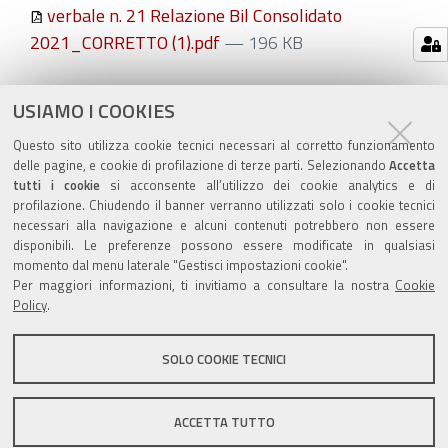
verbale n. 21 Relazione Bil Consolidato
2021_CORRETTO (1).pdf
— 196 KB
Azioni
STAMPA
USIAMO I COOKIES
sul
ultima modifica
07/11/2022
Questo sito utilizza cookie tecnici necessari al corretto funzionamento
documento
delle pagine, e cookie di profilazione di terze parti. Selezionando
Accetta
tutti i cookie
si acconsente all’utilizzo dei cookie analytics e di
profilazione. Chiudendo il banner verranno utilizzati solo i cookie tecnici
necessari alla navigazione e alcuni contenuti potrebbero non essere
disponibili. Le preferenze possono essere modificate in qualsiasi
momento dal menu laterale "Gestisci impostazioni cookie".
Valuta questo sito
Per maggiori informazioni, ti invitiamo a consultare la nostra
Cookie
Policy
.
SOLO COOKIE TECNICI
Sito istituzionale Comune di Zola Predosa
ACCETTA TUTTO