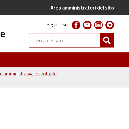
Area amministratori del sito
facebook
youtube
newsletter
telegr
Seguici su
te
Cerca
nel
sito
one amministrativa e contabile