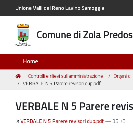
Unione Valli del Reno Lavino Samoggia
Comune di Zola Predos
Sezioni
Home
Tu
Home
Controlli e rilievi sull'amministrazione
Organi di
sei
VERBALE N 5 Parere revisori dup.pdf
qui:
VERBALE N 5 Parere revis
VERBALE N 5 Parere revisori dup.pdf
— 35 KB