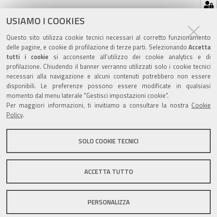
Azioni
STAMPA
USIAMO I COOKIES
sul
ultima modifica
16/05/2023
Questo sito utilizza cookie tecnici necessari al corretto funzionamento
documento
delle pagine, e cookie di profilazione di terze parti. Selezionando
Accetta
tutti i cookie
si acconsente all’utilizzo dei cookie analytics e di
profilazione. Chiudendo il banner verranno utilizzati solo i cookie tecnici
necessari alla navigazione e alcuni contenuti potrebbero non essere
disponibili. Le preferenze possono essere modificate in qualsiasi
Valuta questo sito
momento dal menu laterale "Gestisci impostazioni cookie".
Per maggiori informazioni, ti invitiamo a consultare la nostra
Cookie
Policy
.
SOLO COOKIE TECNICI
Sito istituzionale Comune di Zola Predosa
ACCETTA TUTTO
PERSONALIZZA
Privacy policy
|
DPO
|
Accessibilità