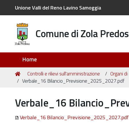
Unione Valli del Reno Lavino Samoggia
Comune di Zola Predos
Sezioni
Home
Tu
Home
Controlli e rilievi sull'amministrazione
Organi di
sei
Verbale_16 Bilancio_Previsione_2025_2027.pdf
qui:
Verbale_16 Bilancio_Pre
Verbale_16 Bilancio_Previsione_2025_2027.pd