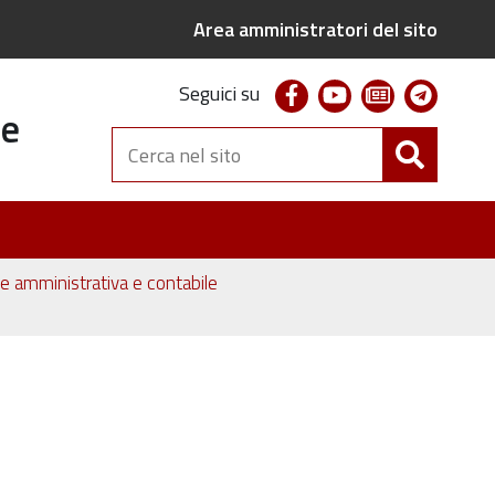
Area amministratori del sito
facebook
youtube
newsletter
telegr
Seguici su
te
Cerca
nel
sito
one amministrativa e contabile