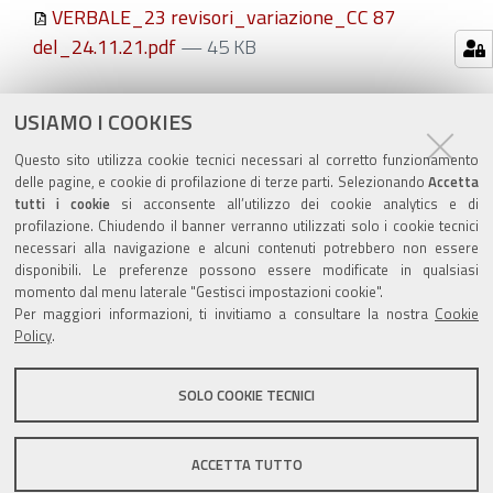
VERBALE_23 revisori_variazione_CC 87
del_24.11.21.pdf
— 45 KB
Azioni
STAMPA
USIAMO I COOKIES
sul
ultima modifica
03/12/2021
Questo sito utilizza cookie tecnici necessari al corretto funzionamento
documento
delle pagine, e cookie di profilazione di terze parti. Selezionando
Accetta
tutti i cookie
si acconsente all’utilizzo dei cookie analytics e di
profilazione. Chiudendo il banner verranno utilizzati solo i cookie tecnici
necessari alla navigazione e alcuni contenuti potrebbero non essere
disponibili. Le preferenze possono essere modificate in qualsiasi
momento dal menu laterale "Gestisci impostazioni cookie".
Valuta questo sito
Per maggiori informazioni, ti invitiamo a consultare la nostra
Cookie
Policy
.
SOLO COOKIE TECNICI
Sito istituzionale Comune di Zola Predosa
ACCETTA TUTTO