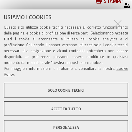
Azioni
STAMPA
sul
ultima modifica
09/04/2026
documento
USIAMO I COOKIES
Questo sito utilizza cookie tecnici necessari al corretto funzionamento
delle pagine, e cookie di profilazione di terze parti. Selezionando
Accetta
tutti i cookie
si acconsente all’utilizzo dei cookie analytics e di
profilazione. Chiudendo il banner verranno utilizzati solo i cookie tecnici
Valuta questo sito
necessari alla navigazione e alcuni contenuti potrebbero non essere
disponibili. Le preferenze possono essere modificate in qualsiasi
momento dal menu laterale "Gestisci impostazioni cookie".
Per maggiori informazioni, ti invitiamo a consultare la nostra
Cookie
Policy
.
SOLO COOKIE TECNICI
Sito istituzionale Comune di Zola Predosa
ACCETTA TUTTO
Privacy policy
|
DPO
|
Accessibilità
PERSONALIZZA