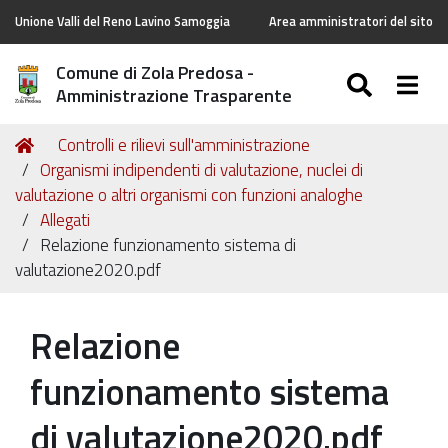
Unione Valli del Reno Lavino Samoggia
Area amministratori del sito
Comune di Zola Predosa -
SEARC
Togg
Amministrazione Trasparente
Tu
Home
Controlli e rilievi sull'amministrazione
sei
Organismi indipendenti di valutazione, nuclei di
qui:
valutazione o altri organismi con funzioni analoghe
Allegati
Relazione funzionamento sistema di
valutazione2020.pdf
Relazione
funzionamento sistema
di valutazione2020.pdf