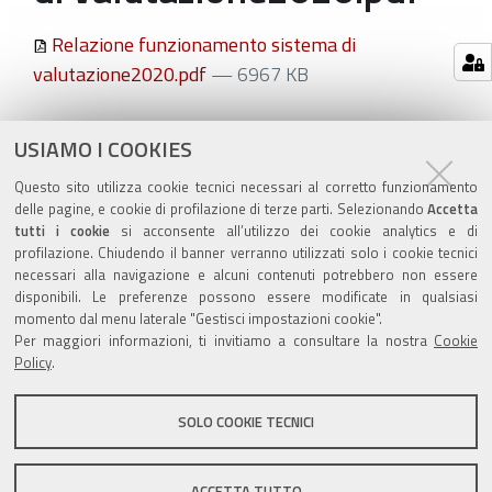
Relazione funzionamento sistema di
valutazione2020.pdf
— 6967 KB
Azioni
STAMPA
USIAMO I COOKIES
sul
ultima modifica
31/03/2022
Questo sito utilizza cookie tecnici necessari al corretto funzionamento
documento
delle pagine, e cookie di profilazione di terze parti. Selezionando
Accetta
tutti i cookie
si acconsente all’utilizzo dei cookie analytics e di
profilazione. Chiudendo il banner verranno utilizzati solo i cookie tecnici
necessari alla navigazione e alcuni contenuti potrebbero non essere
disponibili. Le preferenze possono essere modificate in qualsiasi
momento dal menu laterale "Gestisci impostazioni cookie".
Valuta questo sito
Per maggiori informazioni, ti invitiamo a consultare la nostra
Cookie
Policy
.
SOLO COOKIE TECNICI
Sito istituzionale Comune di Zola Predosa
ACCETTA TUTTO