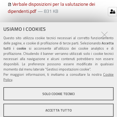
Verbale disposizioni per la valutazione dei
dipendenti.pdf
— 831 KB
Azioni
STAMPA
USIAMO I COOKIES
sul
ultima modifica
31/03/2022
Questo sito utilizza cookie tecnici necessari al corretto funzionamento
documento
delle pagine, e cookie di profilazione di terze parti. Selezionando
Accetta
tutti i cookie
si acconsente all’utilizzo dei cookie analytics e di
profilazione. Chiudendo il banner verranno utilizzati solo i cookie tecnici
necessari alla navigazione e alcuni contenuti potrebbero non essere
disponibili. Le preferenze possono essere modificate in qualsiasi
momento dal menu laterale "Gestisci impostazioni cookie".
Valuta questo sito
Per maggiori informazioni, ti invitiamo a consultare la nostra
Cookie
Policy
.
SOLO COOKIE TECNICI
Sito istituzionale Comune di Zola Predosa
ACCETTA TUTTO