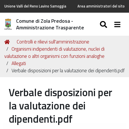
Unione Valli del Reno Lavino Samoggia
Area amministratori del sito
Comune di Zola Predosa -
SEARC
Togg
Amministrazione Trasparente
Tu
Home
Controlli e rilievi sull'amministrazione
sei
Organismi indipendenti di valutazione, nuclei di
qui:
valutazione o altri organismi con funzioni analoghe
Allegati
Verbale disposizioni per la valutazione dei dipendenti.pdf
Verbale disposizioni per
la valutazione dei
dipendenti.pdf