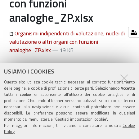
con funzioni
analoghe_ZP.xlsx
Organismi indipendenti di valutazione, nuclei di
valutazione o altri organi con funzioni
analoghe_ZP.xlsx
— 19 KB
Azioni
STAMPA
USIAMO I COOKIES
sul
ultima modifica
10/06/2026
Questo sito utilizza cookie tecnici necessari al corretto funzionamento
documento
delle pagine, e cookie di profilazione di terze parti. Selezionando
Accetta
tutti i cookie
si acconsente all’utilizzo dei cookie analytics e di
profilazione. Chiudendo il banner verranno utilizzati solo i cookie tecnici
necessari alla navigazione e alcuni contenuti potrebbero non essere
disponibili. Le preferenze possono essere modificate in qualsiasi
momento dal menu laterale "Gestisci impostazioni cookie".
Valuta questo sito
Per maggiori informazioni, ti invitiamo a consultare la nostra
Cookie
Policy
.