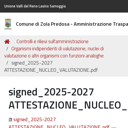
Unione Valli del Reno Lavino Samoggia
Comune di Zola Predosa - Amministrazione Trasp
Tu
Home
Controlli e rilievi sull'amministrazione
sei
Organismi indipendenti di valutazione, nuclei di
qui:
valutazione o altri organismi con funzioni analoghe
signed_2025-2027
ATTESTAZIONE_NUCLEO_VALUTAZIONE..pdf
signed_2025-2027
ATTESTAZIONE_NUCLEO_V
signed_2025-2027
ATTESTAZIONE_NUCLEO_VALUTAZIONE..pdf
—