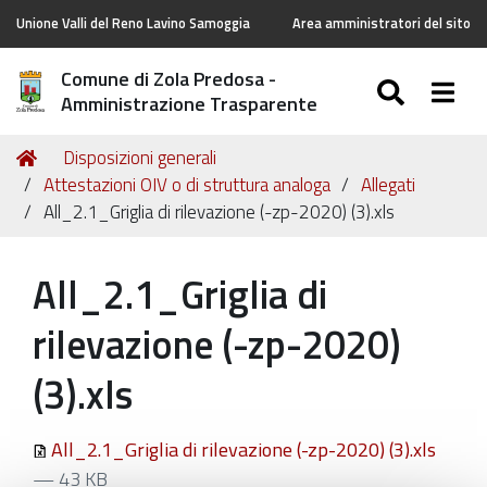
Unione Valli del Reno Lavino Samoggia
Area amministratori del sito
Comune di Zola Predosa -
SEARC
Togg
Amministrazione Trasparente
Tu
Home
Disposizioni generali
sei
Attestazioni OIV o di struttura analoga
Allegati
qui:
All_2.1_Griglia di rilevazione (-zp-2020) (3).xls
All_2.1_Griglia di
rilevazione (-zp-2020)
(3).xls
All_2.1_Griglia di rilevazione (-zp-2020) (3).xls
— 43 KB