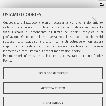
Azioni
STAMPA
USIAMO I COOKIES
sul
ultima modifica
30/07/2020
Questo sito utilizza cookie tecnici necessari al corretto funzionamento
documento
delle pagine, e cookie di profilazione di terze parti. Selezionando
Accetta
tutti i cookie
si acconsente all’utilizzo dei cookie analytics e di
profilazione. Chiudendo il banner verranno utilizzati solo i cookie tecnici
necessari alla navigazione e alcuni contenuti potrebbero non essere
disponibili. Le preferenze possono essere modificate in qualsiasi
momento dal menu laterale "Gestisci impostazioni cookie".
Valuta questo sito
Per maggiori informazioni, ti invitiamo a consultare la nostra
Cookie
Policy
.
SOLO COOKIE TECNICI
Sito istituzionale Comune di Zola Predosa
ACCETTA TUTTO
PERSONALIZZA