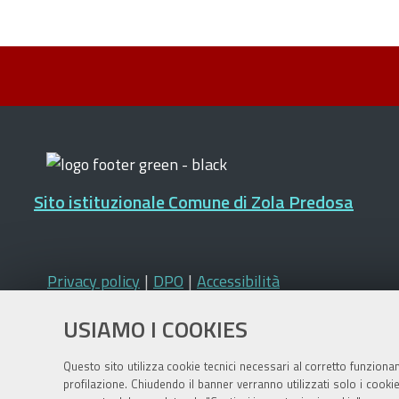
Sito istituzionale Comune di Zola Predosa
Privacy policy
|
DPO
|
Accessibilità
USIAMO I COOKIES
Questo sito utilizza cookie tecnici necessari al corretto funziona
profilazione. Chiudendo il banner verranno utilizzati solo i cook