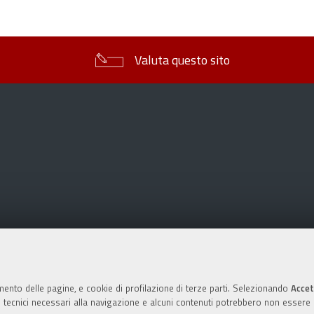
sul
documento
Valuta questo sito
mento delle pagine, e cookie di profilazione di terze parti. Selezionando
Accet
ie tecnici necessari alla navigazione e alcuni contenuti potrebbero non essere