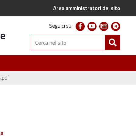
Area amministratori del sito
facebook
youtube
newsletter
telegr
Seguici su
te
Cerca
nel
sito
.pdf
PA