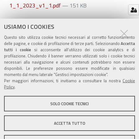
1_1_2023_v1_1.pdf
— 151 KB
Azioni
STAMPA
USIAMO I COOKIES
sul
ultima modifica
14/09/2023
Questo sito utilizza cookie tecnici necessari al corretto funzionamento
documento
delle pagine, e cookie di profilazione di terze parti. Selezionando
Accetta
tutti i cookie
si acconsente all’utilizzo dei cookie analytics e di
profilazione. Chiudendo il banner verranno utilizzati solo i cookie tecnici
necessari alla navigazione e alcuni contenuti potrebbero non essere
disponibili. Le preferenze possono essere modificate in qualsiasi
momento dal menu laterale "Gestisci impostazioni cookie".
Valuta questo sito
Per maggiori informazioni, ti invitiamo a consultare la nostra
Cookie
Policy
.
SOLO COOKIE TECNICI
Sito istituzionale Comune di Zola Predosa
ACCETTA TUTTO