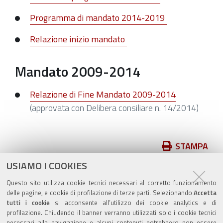
Programma di mandato 2014-2019
Relazione inizio mandato
Mandato 2009-2014
Relazione di Fine Mandato 2009-2014
(approvata con Delibera consiliare n. 14/2014)
Azioni
STAMPA
sul
USIAMO I COOKIES
pubblicato il
15/04/2019
—
documento
ultima modifica
06/09/2024
Questo sito utilizza cookie tecnici necessari al corretto funzionamento
delle pagine, e cookie di profilazione di terze parti. Selezionando
Accetta
tutti i cookie
si acconsente all’utilizzo dei cookie analytics e di
profilazione. Chiudendo il banner verranno utilizzati solo i cookie tecnici
necessari alla navigazione e alcuni contenuti potrebbero non essere