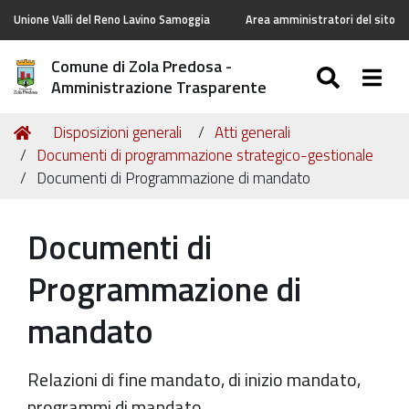
Unione Valli del Reno Lavino Samoggia
Area amministratori del sito
Comune di Zola Predosa -
SEARC
Togg
Amministrazione Trasparente
Tu
Home
Disposizioni generali
Atti generali
sei
Documenti di programmazione strategico-gestionale
qui:
Documenti di Programmazione di mandato
Documenti di
Programmazione di
mandato
Relazioni di fine mandato, di inizio mandato,
programmi di mandato