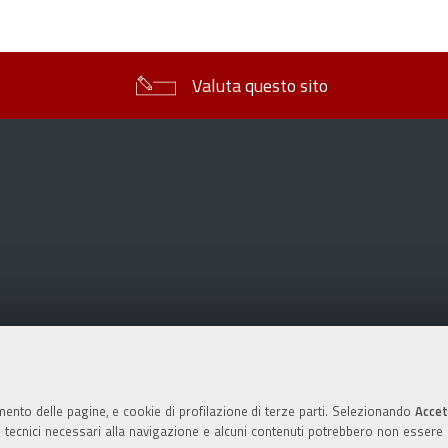
sul
documento
Valuta questo sito
mento delle pagine, e cookie di profilazione di terze parti. Selezionando
Accet
ie tecnici necessari alla navigazione e alcuni contenuti potrebbero non essere