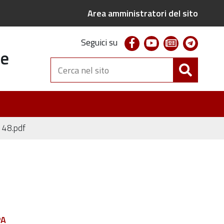
Area amministratori del sito
facebook
youtube
newsletter
telegr
Seguici su
te
Cerca
nel
sito
 48.pdf
PA