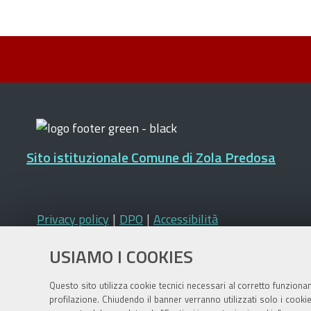
Sito istituzionale Comune di Zola Predosa
Privacy policy
|
DPO
|
Accessibilità
USIAMO I COOKIES
Questo sito utilizza cookie tecnici necessari al corretto funziona
profilazione. Chiudendo il banner verranno utilizzati solo i cook