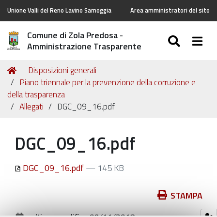
Unione Valli del Reno Lavino Samoggia
Area amministratori del sito
Comune di Zola Predosa -
SEARC
Togg
Amministrazione Trasparente
Tu
Home
Disposizioni generali
sei
Piano triennale per la prevenzione della corruzione e
qui:
della trasparenza
Allegati
DGC_09_16.pdf
DGC_09_16.pdf
DGC_09_16.pdf
— 145 KB
Azioni
STAMPA
sul