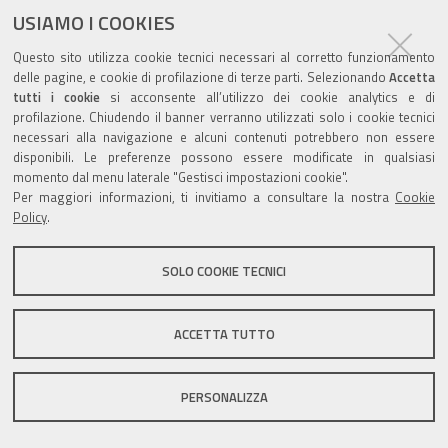
ultima modifica
09/11/2018
documento
USIAMO I COOKIES
Questo sito utilizza cookie tecnici necessari al corretto funzionamento
delle pagine, e cookie di profilazione di terze parti. Selezionando
Accetta
tutti i cookie
si acconsente all’utilizzo dei cookie analytics e di
profilazione. Chiudendo il banner verranno utilizzati solo i cookie tecnici
Valuta questo sito
necessari alla navigazione e alcuni contenuti potrebbero non essere
disponibili. Le preferenze possono essere modificate in qualsiasi
momento dal menu laterale "Gestisci impostazioni cookie".
Per maggiori informazioni, ti invitiamo a consultare la nostra
Cookie
Policy
.
Sito istituzionale Comune di Zola Predosa
SOLO COOKIE TECNICI
ACCETTA TUTTO
Privacy policy
|
DPO
|
Accessibilità
PERSONALIZZA