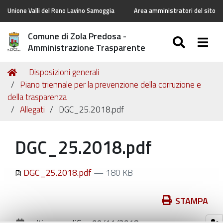
Unione Valli del Reno Lavino Samoggia
Area amministratori del sito
Comune di Zola Predosa -
SEARC
Togg
Amministrazione Trasparente
Tu
Home
Disposizioni generali
sei
Piano triennale per la prevenzione della corruzione e
qui:
della trasparenza
Allegati
DGC_25.2018.pdf
DGC_25.2018.pdf
DGC_25.2018.pdf
— 180 KB
Azioni
STAMPA
sul