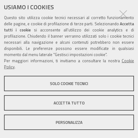
ultima modifica
09/11/2018
documento
USIAMO I COOKIES
Questo sito utilizza cookie tecnici necessari al corretto funzionamento
delle pagine, e cookie di profilazione di terze parti. Selezionando
Accetta
tutti i cookie
si acconsente all’utilizzo dei cookie analytics e di
profilazione. Chiudendo il banner verranno utilizzati solo i cookie tecnici
Valuta questo sito
necessari alla navigazione e alcuni contenuti potrebbero non essere
disponibili. Le preferenze possono essere modificate in qualsiasi
momento dal menu laterale "Gestisci impostazioni cookie".
Per maggiori informazioni, ti invitiamo a consultare la nostra
Cookie
Policy
.
Sito istituzionale Comune di Zola Predosa
SOLO COOKIE TECNICI
ACCETTA TUTTO
Privacy policy
|
DPO
|
Accessibilità
PERSONALIZZA