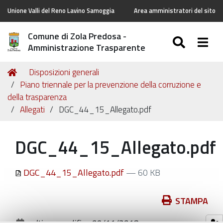
Unione Valli del Reno Lavino Samoggia
Area amministratori del sito
Comune di Zola Predosa -
SEARC
Togg
Amministrazione Trasparente
Tu
Home
Disposizioni generali
sei
Piano triennale per la prevenzione della corruzione e
qui:
della trasparenza
Allegati
DGC_44_15_Allegato.pdf
DGC_44_15_Allegato.pdf
DGC_44_15_Allegato.pdf
— 60 KB
Azioni
STAMPA
sul