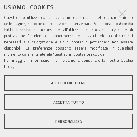
ultima modifica
09/11/2018
documento
USIAMO I COOKIES
Questo sito utilizza cookie tecnici necessari al corretto funzionamento
delle pagine, e cookie di profilazione di terze parti. Selezionando
Accetta
tutti i cookie
si acconsente all’utilizzo dei cookie analytics e di
profilazione. Chiudendo il banner verranno utilizzati solo i cookie tecnici
Valuta questo sito
necessari alla navigazione e alcuni contenuti potrebbero non essere
disponibili. Le preferenze possono essere modificate in qualsiasi
momento dal menu laterale "Gestisci impostazioni cookie".
Per maggiori informazioni, ti invitiamo a consultare la nostra
Cookie
Policy
.
Sito istituzionale Comune di Zola Predosa
SOLO COOKIE TECNICI
ACCETTA TUTTO
Privacy policy
|
DPO
|
Accessibilità
PERSONALIZZA