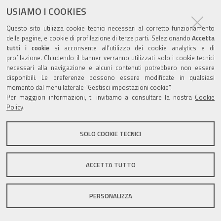
ultima modifica
09/11/2018
documento
USIAMO I COOKIES
Questo sito utilizza cookie tecnici necessari al corretto funzionamento
delle pagine, e cookie di profilazione di terze parti. Selezionando
Accetta
tutti i cookie
si acconsente all’utilizzo dei cookie analytics e di
profilazione. Chiudendo il banner verranno utilizzati solo i cookie tecnici
Valuta questo sito
necessari alla navigazione e alcuni contenuti potrebbero non essere
disponibili. Le preferenze possono essere modificate in qualsiasi
momento dal menu laterale "Gestisci impostazioni cookie".
Per maggiori informazioni, ti invitiamo a consultare la nostra
Cookie
Policy
.
Sito istituzionale Comune di Zola Predosa
SOLO COOKIE TECNICI
ACCETTA TUTTO
Privacy policy
|
DPO
|
Accessibilità
PERSONALIZZA