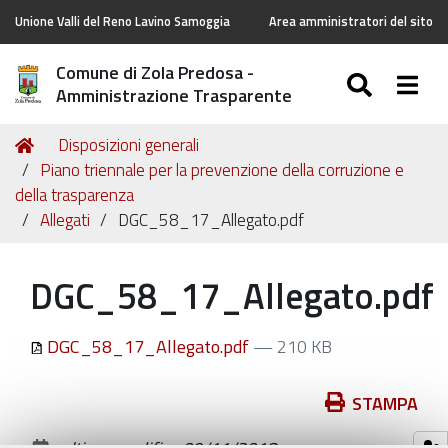
Unione Valli del Reno Lavino Samoggia
Area amministratori del sito
Comune di Zola Predosa -
SEARC
Togg
Amministrazione Trasparente
Tu
Home
Disposizioni generali
sei
Piano triennale per la prevenzione della corruzione e
qui:
della trasparenza
Allegati
DGC_58_17_Allegato.pdf
DGC_58_17_Allegato.pdf
DGC_58_17_Allegato.pdf
— 210 KB
Azioni
STAMPA
sul