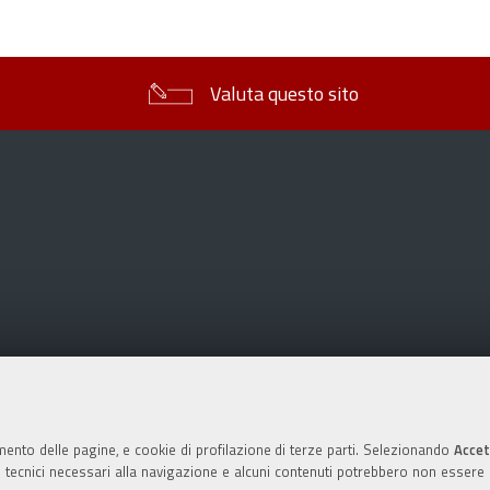
sul
documento
Valuta questo sito
mento delle pagine, e cookie di profilazione di terze parti. Selezionando
Accet
ie tecnici necessari alla navigazione e alcuni contenuti potrebbero non essere