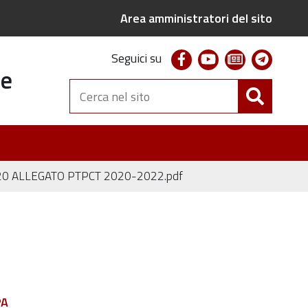
Area amministratori del sito
facebook
youtube
newsletter
telegr
Seguici su
te
Cerca
nel
sito
20 ALLEGATO PTPCT 2020-2022.pdf
PA