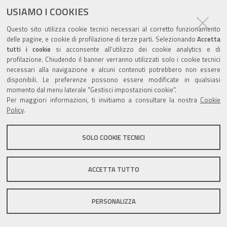
ultima modifica
23/06/2023
documento
USIAMO I COOKIES
Questo sito utilizza cookie tecnici necessari al corretto funzionamento
delle pagine, e cookie di profilazione di terze parti. Selezionando
Accetta
tutti i cookie
si acconsente all’utilizzo dei cookie analytics e di
profilazione. Chiudendo il banner verranno utilizzati solo i cookie tecnici
Valuta questo sito
necessari alla navigazione e alcuni contenuti potrebbero non essere
disponibili. Le preferenze possono essere modificate in qualsiasi
momento dal menu laterale "Gestisci impostazioni cookie".
Per maggiori informazioni, ti invitiamo a consultare la nostra
Cookie
Policy
.
Sito istituzionale Comune di Zola Predosa
SOLO COOKIE TECNICI
ACCETTA TUTTO
Privacy policy
|
DPO
|
Accessibilità
PERSONALIZZA