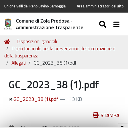
Unione Valli del Reno Lavino Samoggia
Area amministratori del sito
Comune di Zola Predosa -
SEARC
Togg
Amministrazione Trasparente
Tu
Home
Disposizioni generali
sei
Piano triennale per la prevenzione della corruzione e
qui:
della trasparenza
Allegati
GC_2023_38 (1).pdf
GC_2023_38 (1).pdf
GC_2023_38 (1).pdf
— 113 KB
Azioni
STAMPA
sul