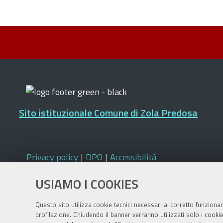
Sito istituzionale Comune di Zola Predosa
Privacy policy
|
DPO
|
Accessibilità
USIAMO I COOKIES
Questo sito utilizza cookie tecnici necessari al corretto funziona
profilazione. Chiudendo il banner verranno utilizzati solo i cook