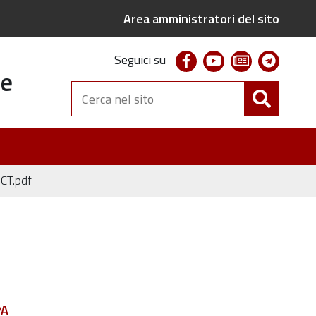
Area amministratori del sito
facebook
youtube
newsletter
telegr
Seguici su
te
Cerca
nel
sito
CT.pdf
PA