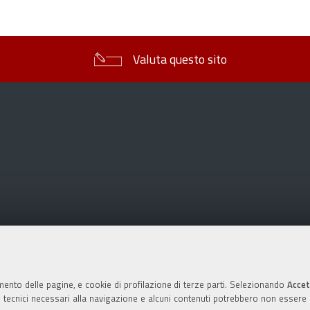
sul
documento
Valuta questo sito
mento delle pagine, e cookie di profilazione di terze parti. Selezionando
Accet
ie tecnici necessari alla navigazione e alcuni contenuti potrebbero non essere