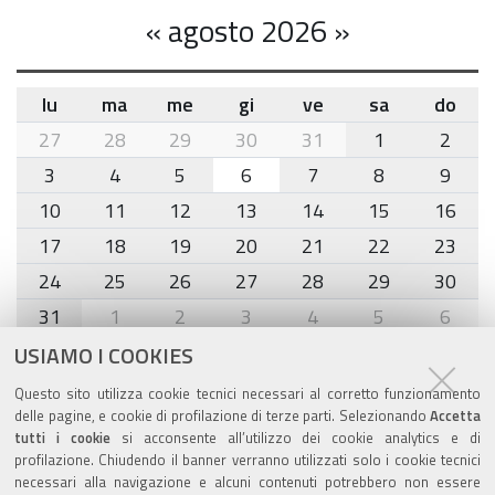
«
agosto 2026
»
lu
ma
me
gi
ve
sa
do
month-
27
28
29
30
31
1
2
8
3
4
5
6
7
8
9
10
11
12
13
14
15
16
17
18
19
20
21
22
23
24
25
26
27
28
29
30
31
1
2
3
4
5
6
USIAMO I COOKIES
Agenda eventi
Questo sito utilizza cookie tecnici necessari al corretto funzionamento
delle pagine, e cookie di profilazione di terze parti. Selezionando
Accetta
torna alla sezione
tutti i cookie
si acconsente all’utilizzo dei cookie analytics e di
profilazione. Chiudendo il banner verranno utilizzati solo i cookie tecnici
necessari alla navigazione e alcuni contenuti potrebbero non essere