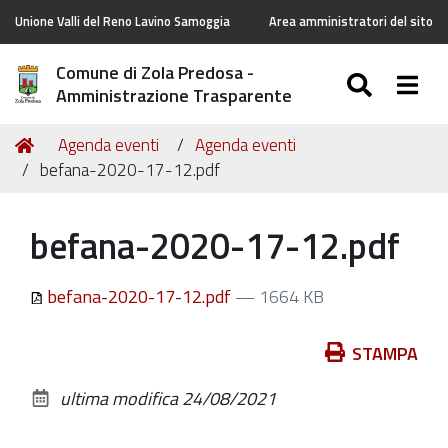
Unione Valli del Reno Lavino Samoggia
Area amministratori del sito
Comune di Zola Predosa -
SEARC
Togg
Amministrazione Trasparente
Tu
Home
Agenda eventi
Agenda eventi
sei
befana-2020-17-12.pdf
qui:
befana-2020-17-12.pdf
befana-2020-17-12.pdf
— 1664 KB
Azioni
STAMPA
sul
ultima modifica
24/08/2021
documento