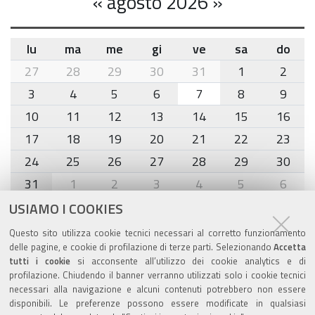
«
agosto 2026
»
lu
ma
me
gi
ve
sa
do
month-
27
28
29
30
31
1
2
8
3
4
5
6
7
8
9
10
11
12
13
14
15
16
17
18
19
20
21
22
23
24
25
26
27
28
29
30
31
1
2
3
4
5
6
USIAMO I COOKIES
Agenda eventi
Questo sito utilizza cookie tecnici necessari al corretto funzionamento
delle pagine, e cookie di profilazione di terze parti. Selezionando
Accetta
torna alla sezione
tutti i cookie
si acconsente all’utilizzo dei cookie analytics e di
profilazione. Chiudendo il banner verranno utilizzati solo i cookie tecnici
necessari alla navigazione e alcuni contenuti potrebbero non essere
disponibili. Le preferenze possono essere modificate in qualsiasi