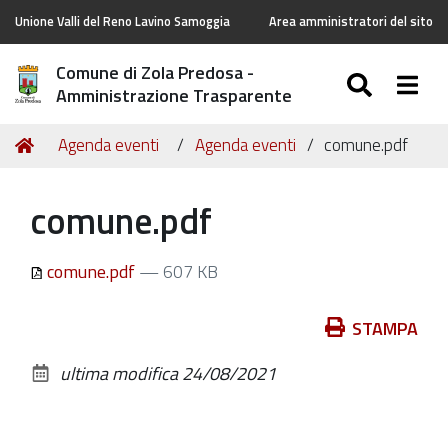
Unione Valli del Reno Lavino Samoggia
Area amministratori del sito
Comune di Zola Predosa -
SEARC
Togg
Amministrazione Trasparente
Tu
Home
Agenda eventi
Agenda eventi
comune.pdf
sei
qui:
comune.pdf
comune.pdf
— 607 KB
Azioni
STAMPA
sul
ultima modifica
24/08/2021
documento