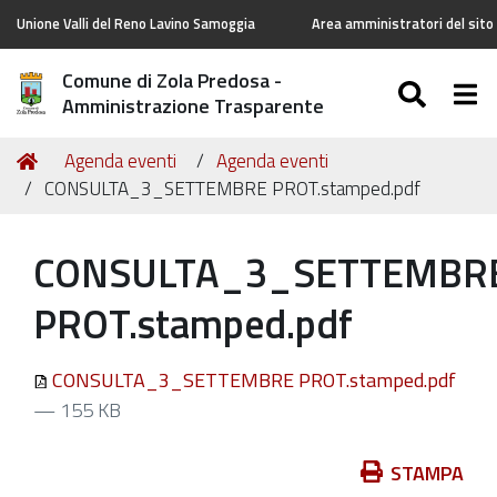
Unione Valli del Reno Lavino Samoggia
Area amministratori del sito
Comune di Zola Predosa -
SEAR
Tog
Amministrazione Trasparente
Tu
Home
Agenda eventi
Agenda eventi
sei
CONSULTA_3_SETTEMBRE PROT.stamped.pdf
qui:
CONSULTA_3_SETTEMBR
PROT.stamped.pdf
CONSULTA_3_SETTEMBRE PROT.stamped.pdf
— 155 KB
Azioni
STAMPA